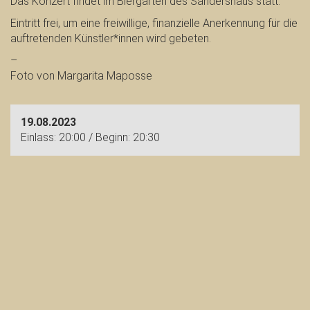
Das Konzert findet im Biergarten des Sandershaus statt.
Eintritt frei, um eine freiwillige, finanzielle Anerkennung für die
auftretenden Künstler*innen wird gebeten.
–
Foto von Margarita Maposse
19.08.2023
Einlass: 20:00 / Beginn: 20:30