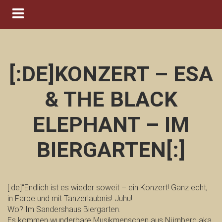
Navigation ein-/ausblenden
[:DE]KONZERT – ESA
& THE BLACK
ELEPHANT – IM
BIERGARTEN[:]
[:de]“Endlich ist es wieder soweit – ein Konzert! Ganz echt,
in Farbe und mit Tanzerlaubnis! Juhu!
Wo? Im Sandershaus Biergarten.
Es kommen wunderbare Musikmenschen aus Nürnberg aka