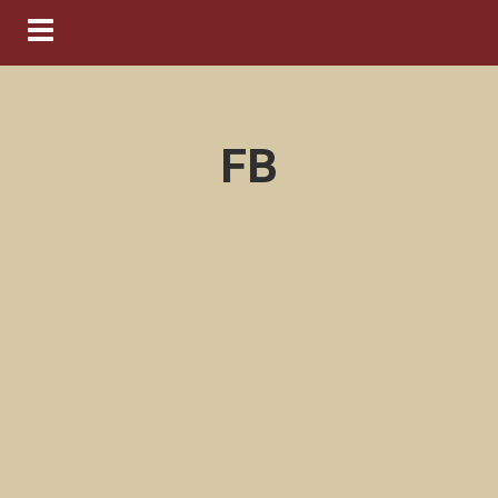
Navigation ein-/ausblenden
FB