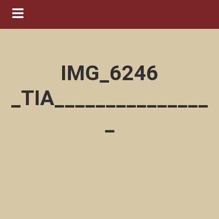
Navigation ein-/ausblenden
IMG_6246
_TIA_______________
_