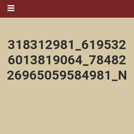
Navigation ein-/ausblenden
318312981_619532
6013819064_78482
26965059584981_N