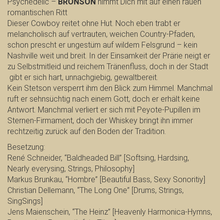
Psychedelic –
BRONSON
nimmt Dich mit auf einen rauen
romantischen Ritt
Dieser Cowboy reitet ohne Hut. Noch eben trabt er
melancholisch auf vertrauten, weichen Country-Pfaden,
schon prescht er ungestüm auf wildem Felsgrund – kein
Nashville weit und breit. In der Einsamkeit der Prärie neigt er
zu Selbstmitleid und reichem Tränenfluss, doch in der Stadt
gibt er sich hart, unnachgiebig, gewaltbereit.
Kein Stetson versperrt ihm den Blick zum Himmel. Manchmal
ruft er sehnsüchtig nach einem Gott, doch er erhält keine
Antwort. Manchmal verliert er sich mit Peyote-Pupillen im
Sternen-Firmament, doch der Whiskey bringt ihn immer
rechtzeitig zurück auf den Boden der Tradition.
Besetzung:
René Schneider, “Baldheaded Bill” [Softsing, Hardsing,
Nearly everysing, Strings, Philosophy]
Markus Brunkau, “Hombre” [Beautiful Bass, Sexy Sonoritiy]
Christian Dellemann, “The Long One” [Drums, Strings,
SingSings]
Jens Maienschein, “The Heinz” [Heavenly Harmonica-Hymns,