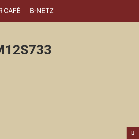
R CAFÉ
B-NETZ
M12S733