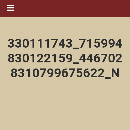
Navigation ein-/ausblenden
330111743_715994
830122159_446702
8310799675622_N