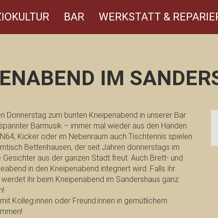
IOKULTUR
BAR
WERKSTATT & REPARIE
PENABEND IM SANDER
en Donnerstag zum bunten Kneipenabend in unserer Bar
ntspannter Barmusik – immer mal wieder aus den Händen
d, N64, Kicker oder im Nebenraum auch Tischtennis spielen
mmtisch Bettenhausen, der seit Jahren donnerstags im
 Gesichter aus der ganzen Stadt freut. Auch Brett- und
leabend in den Kneipenabend integriert wird. Falls ihr
, werdet ihr beim Kneipenabend im Sandershaus ganz
n!
k mit Kolleg:innen oder Freund:innen in gemütlichem
kommen!