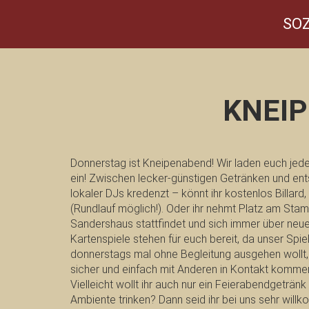
SOZ
KNEI
Donnerstag ist Kneipenabend! Wir laden euch jed
ein! Zwischen lecker-günstigen Getränken und e
lokaler DJs kredenzt – könnt ihr kostenlos Billar
(Rundlauf möglich!). Oder ihr nehmt Platz am Sta
Sandershaus stattfindet und sich immer über neue
Kartenspiele stehen für euch bereit, da unser Spie
donnerstags mal ohne Begleitung ausgehen wollt
sicher und einfach mit Anderen in Kontakt komme
Vielleicht wollt ihr auch nur ein Feierabendgeträn
Ambiente trinken? Dann seid ihr bei uns sehr will