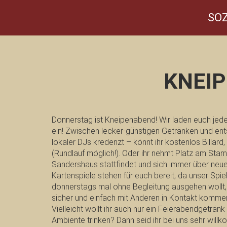
SOZ
KNEI
Donnerstag ist Kneipenabend! Wir laden euch jed
ein! Zwischen lecker-günstigen Getränken und e
lokaler DJs kredenzt – könnt ihr kostenlos Billar
(Rundlauf möglich!). Oder ihr nehmt Platz am Sta
Sandershaus stattfindet und sich immer über neue
Kartenspiele stehen für euch bereit, da unser Spie
donnerstags mal ohne Begleitung ausgehen wollt
sicher und einfach mit Anderen in Kontakt komme
Vielleicht wollt ihr auch nur ein Feierabendgeträn
Ambiente trinken? Dann seid ihr bei uns sehr will