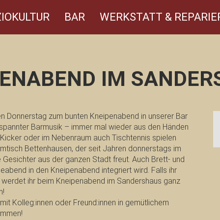
IOKULTUR
BAR
WERKSTATT & REPARIE
PENABEND IM SANDER
en Donnerstag zum bunten Kneipenabend in unserer Bar
ntspannter Barmusik – immer mal wieder aus den Händen
d, Kicker oder im Nebenraum auch Tischtennis spielen
mmtisch Bettenhausen, der seit Jahren donnerstags im
 Gesichter aus der ganzen Stadt freut. Auch Brett- und
leabend in den Kneipenabend integriert wird. Falls ihr
, werdet ihr beim Kneipenabend im Sandershaus ganz
n!
k mit Kolleg:innen oder Freund:innen in gemütlichem
kommen!