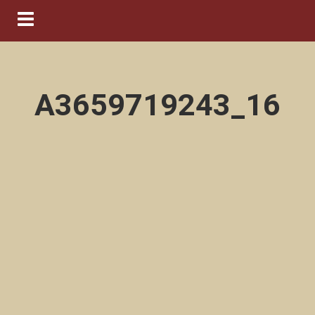
Navigation ein-/ausblenden
A3659719243_16