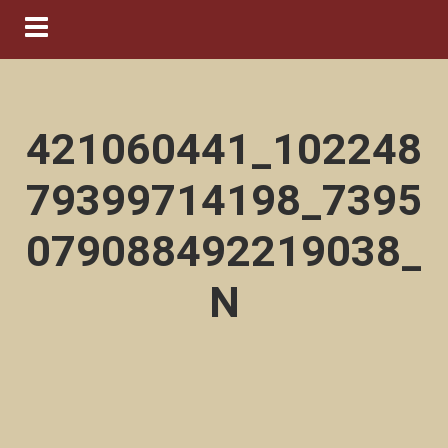
Navigation ein-/ausblenden
421060441_102248
79399714198_7395
079088492219038_
N