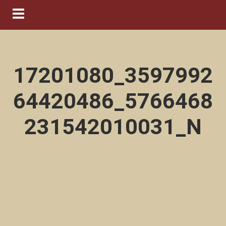
Navigation ein-/ausblenden
17201080_3597992
64420486_5766468
231542010031_N