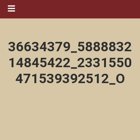
Navigation ein-/ausblenden
36634379_5888832
14845422_2331550
471539392512_O