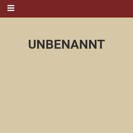
Navigation ein-/ausblenden
UNBENANNT