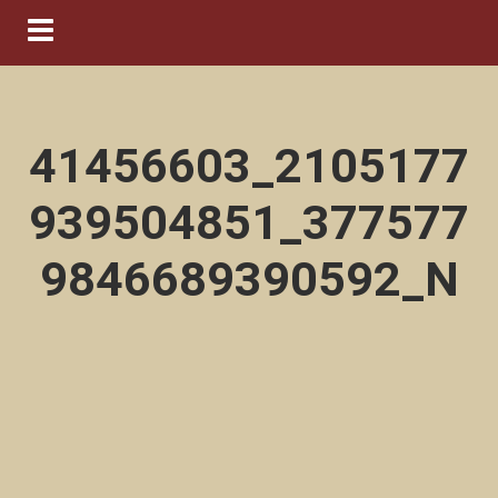
Navigation ein-/ausblenden
41456603_2105177
939504851_377577
9846689390592_N