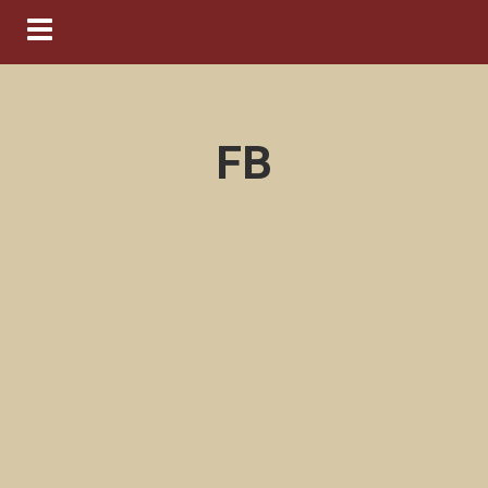
Navigation ein-/ausblenden
FB