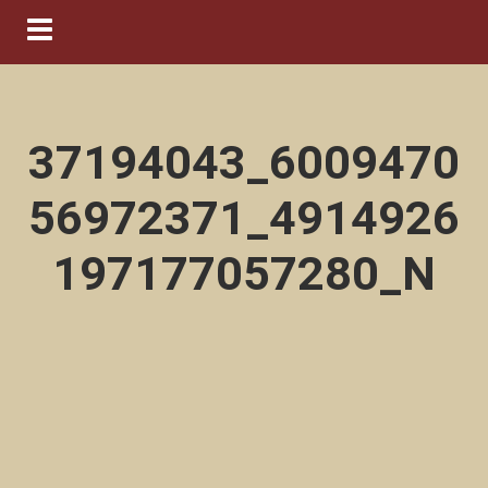
Navigation ein-/ausblenden
37194043_6009470
56972371_4914926
197177057280_N