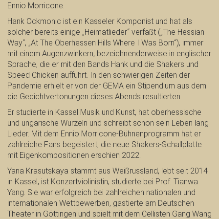
Ennio Morricone.
Hank Ockmonic ist ein Kasseler Komponist und hat als
solcher bereits einige „Heimatlieder“ verfaßt („The Hessian
Way“, „At The Oberhessen Hills Where I Was Born“), immer
mit einem Augenzwinkern, bezeichnenderweise in englischer
Sprache, die er mit den Bands Hank und die Shakers und
Speed Chicken aufführt. In den schwierigen Zeiten der
Pandemie erhielt er von der GEMA ein Stipendium aus dem
die Gedichtvertonungen dieses Abends resultierten.
Er studierte in Kassel Musik und Kunst, hat oberhessische
und ungarische Wurzeln und schreibt schon sein Leben lang
Lieder. Mit dem Ennio Morricone-Bühnenprogramm hat er
zahlreiche Fans begeistert, die neue Shakers-Schallplatte
mit Eigenkompositionen erschien 2022.
Yana Krasutskaya stammt aus Weißrussland, lebt seit 2014
in Kassel, ist Konzertviolinistin, studierte bei Prof. Tianwa
Yang. Sie war erfolgreich bei zahlreichen nationalen und
internationalen Wettbewerben, gastierte am Deutschen
Theater in Göttingen und spielt mit dem Cellisten Gang Wang