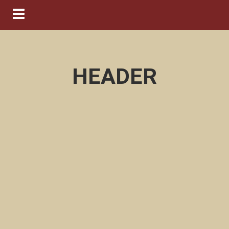
Navigation ein-/ausblenden
HEADER