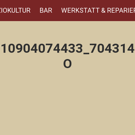
IOKULTUR
BAR
WERKSTATT & REPARIE
110904074433_704314
O