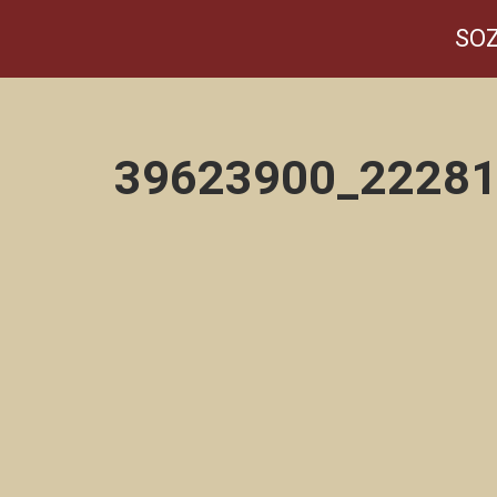
SOZ
39623900_2228