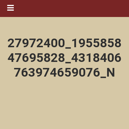
Navigation ein-/ausblenden
27972400_1955858
47695828_4318406
763974659076_N