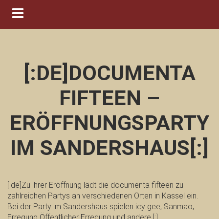
Navigation ein-/ausblenden
[:DE]DOCUMENTA
FIFTEEN –
ERÖFFNUNGSPARTY
IM SANDERSHAUS[:]
[:de]Zu ihrer Eröffnung lädt die documenta fifteen zu
zahlreichen Partys an verschiedenen Orten in Kassel ein.
Bei der Party im Sandershaus spielen icy gee, Sanmao,
Erregung Öffentlicher Erregung und andere.[:]