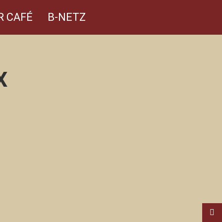
R CAFÉ
B-NETZ
X