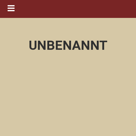
Navigation ein-/ausblenden
UNBENANNT