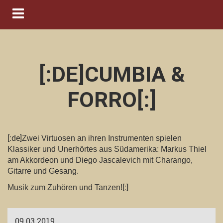
Navigation ein-/ausblenden
[:DE]CUMBIA &
FORRO[:]
[:de]
Zwei Virtuosen an ihren Instrumenten spielen
Klassiker und Unerhörtes aus Südamerika: Markus Thiel
am Akkordeon und Diego Jascalevich mit Charango,
Gitarre und Gesang.
[:]
Musik zum Zuhören und Tanzen!
09.03.2019