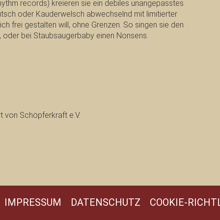
thm records) kreieren sie ein debiles unangepasstes
utsch oder Kauderwelsch abwechselnd mit limitierter
ch frei gestalten will, ohne Grenzen. So singen sie den
 oder bei Staubsaugerbaby einen Nonsens.
t von Schöpferkraft e.V.
IMPRESSUM
DATENSCHUTZ
COOKIE-RICHTL