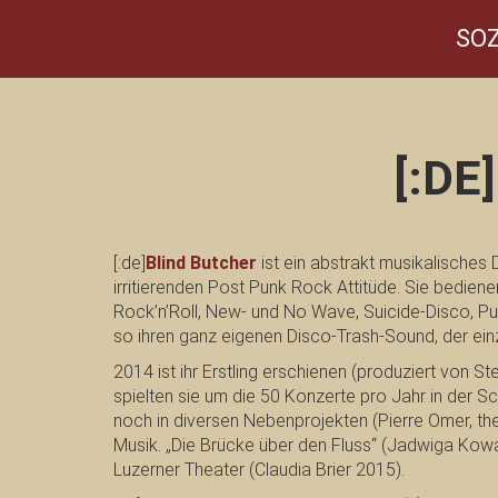
SOZ
[:DE
[:de]
Blind Butcher
ist ein abstrakt musikalisches 
irritierenden Post Punk Rock Attitüde. Sie bediene
Rock’n’Roll, New- und No Wave, Suicide-Disco, Pu
so ihren ganz eigenen Disco-Trash-Sound, der einzi
2014 ist ihr Erstling erschienen (produziert von St
spielten sie um die 50 Konzerte pro Jahr in der S
noch in diversen Nebenprojekten (Pierre Omer, the
Musik. „Die Brücke über den Fluss“ (Jadwiga Kowa
Luzerner Theater (Claudia Brier 2015).