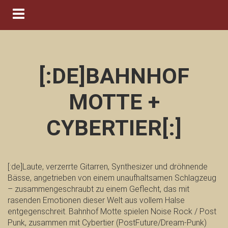
Navigation ein-/ausblenden
[:DE]BAHNHOF
MOTTE +
CYBERTIER[:]
[:de]Laute, verzerrte Gitarren, Synthesizer und dröhnende
Bässe, angetrieben von einem unaufhaltsamen Schlagzeug
– zusammengeschraubt zu einem Geflecht, das mit
rasenden Emotionen dieser Welt aus vollem Halse
entgegenschreit. Bahnhof Motte spielen Noise Rock / Post
Punk, zusammen mit Cybertier (PostFuture/Dream-Punk)