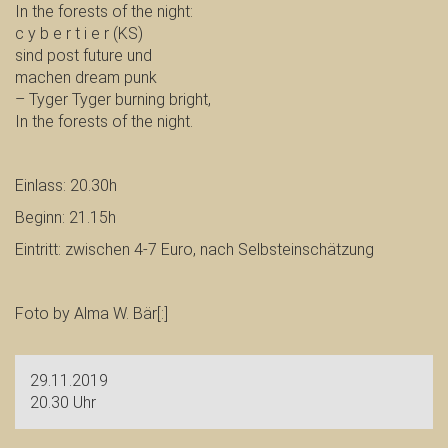
In the forests of the night:
c y b e r t i e r (KS)
sind post future und
machen dream punk
– Tyger Tyger burning bright,
In the forests of the night.
Einlass: 20.30h
Beginn: 21.15h
Eintritt: zwischen 4-7 Euro, nach Selbsteinschätzung
Foto by Alma W. Bär[:]
29.11.2019
20.30 Uhr