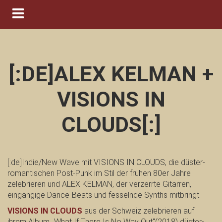
Navigation ein-/ausblenden
[:DE]ALEX KELMAN +
VISIONS IN
CLOUDS[:]
[:de]
Indie/New Wave mit VISIONS IN CLOUDS, die düster-
romantischen Post-Punk im Stil der frühen 80er Jahre
zelebrieren und ALEX KELMAN, der verzerrte Gitarren,
eingängige Dance-Beats und fesselnde Synths mitbringt.
VISIONS IN CLOUDS
aus der Schweiz zelebrieren auf
ihrem Album „What If There Is No Way Out“(2018) düster-