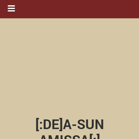
Navigation ein-/ausblenden
[:DE]A-SUN