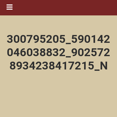
Navigation ein-/ausblenden
300795205_590142
046038832_902572
8934238417215_N