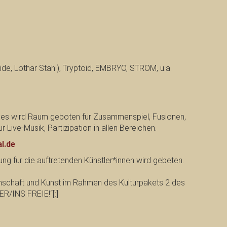
de, Lothar Stahl), Tryptoid, EMBRYO, STROM, u.a.
 es wird Raum geboten für Zusammenspiel, Fusionen,
Live-Musik, Partizipation in allen Bereichen.
l.de
ennung für die auftretenden Künstler*innen wird gebeten.
nschaft und Kunst im Rahmen des Kulturpakets 2 des
R/INS FREIE!“[:]