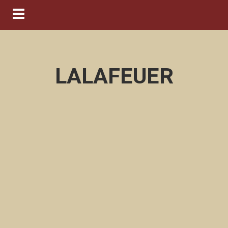
Navigation ein-/ausblenden
LALAFEUER